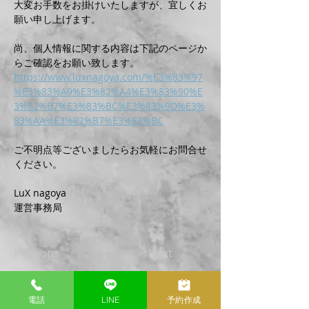
大変お手数をお掛けいたしますが、宜しくお
願い申し上げます。
尚、個人情報に関する内容は下記のページか
らご確認をお願い致します。
https://www.luxnagoya.com/%E3%83%97
%E3%83%A9%E3%82%A4%E3%83%90%E
3%82%B7%E3%83%BC%E3%83%9D%E3%
83%AA%E3%82%B7%E3%83%BC
ご不明点等ございましたらお気軽にお問合せ
ください。
LuX nagoya
運営事務局
Previous
Next
電話
LINE
予約作成