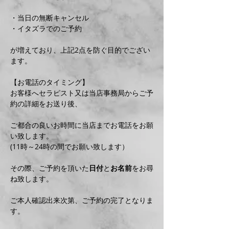
・当日の無断キャンセル
・イタズラでのご予約
が増えており、上記2点を防ぐ目的でござい
ます。
【お電話のタイミング】
お客様へセラピスト又は当店事務局からご予
約の詳細をお送り後、
ご都合の良いお時間に当店までお電話をお願
い致します。
(11時～24時の間でお願い致します）
その際、ご予約を頂いた
日付
と
お名前
をお尋
ね致します。
ご本人確認出来次第、ご予約の完了となりま
す。