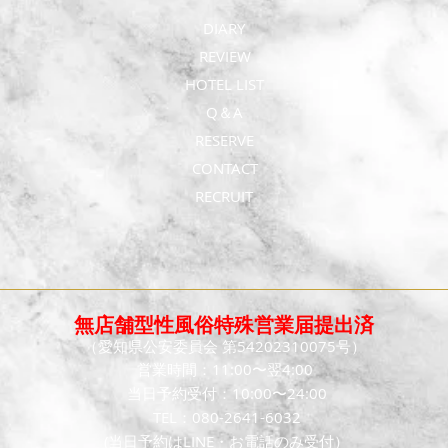
DIARY
REVIEW
HOTEL LIST
Q＆A
RESERVE
CONTACT
RECRUIT
無店舗型性風俗特殊営業届提出済
（愛知県公安委員会 第54202310075号）
営業時間：11:00〜翌4:00
当日予約受付：10:00〜24:00
TEL：080-2641-6032
(当日予約はLINE・お電話のみ受付）