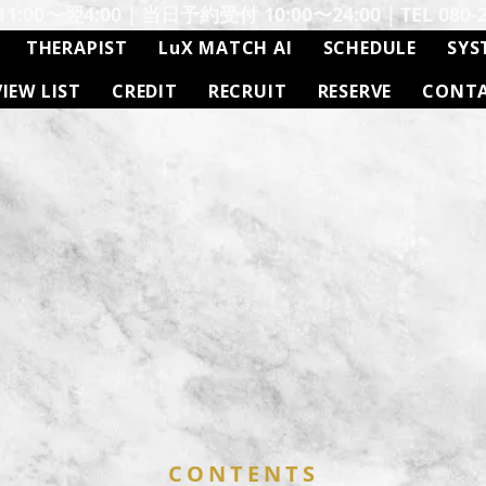
:00〜翌4:00｜当日予約受付 10:00〜24:00｜TEL 080-26
THERAPIST
LuX MATCH AI
SCHEDULE
SYS
VIEW LIST
CREDIT
RECRUIT
RESERVE
CONT
CONTENTS