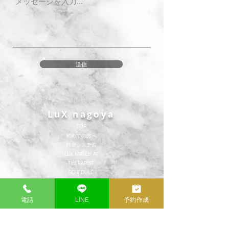
送信
LuX nagoya
TOP
​初めての方へ
​料金システム
​LuX MATCH AI
THERAPIST
SCHEDULE
公式LINE
公式X(旧Twitter)
電話
LINE
予約作成
CONTENTS
POLICY
DIARY
​プライバシーポリシー
REVIEW
利用規約