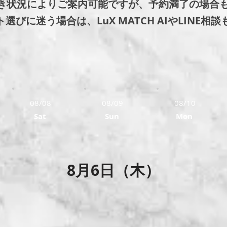
き状況によりご案内可能ですが、予約満了の場合
びに迷う場合は、LuX MATCH AIやLINE相
08/08
08/09
08/10
Sat
Sun
Mon
8月6日（木）