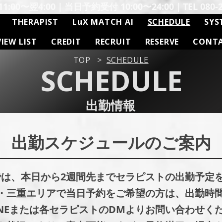
:00〜翌4:00｜当日予約受付 10:00〜24:00｜TEL 080-26
THERAPIST
LuX MATCH AI
SCHEDULE
SYS
VIEW LIST
CREDIT
RECRUIT
RESERVE
CONT
TOP
>
SCHEDULE
SCHEDULE
出勤情報
出勤スケジュールのご案内
勤情報では、本日から2週間先までセラピストの出勤予定
・三重エリアで当日予約をご希望の方は、出勤時
INEまたは各セラピストのDMよりお問い合わせく