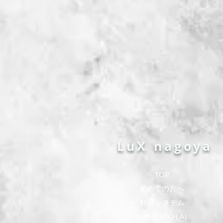
LuX nagoya
TOP
​初めての方へ
​料金システム
​LuX MATCH AI