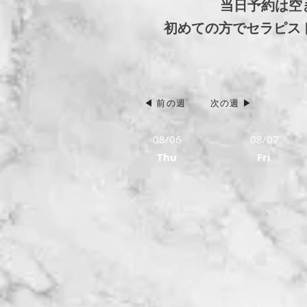
当日予約は空
初めての方でセラピスト選
◀ 前の週
次の週 ▶
08/06
08/07
Thu
Fri