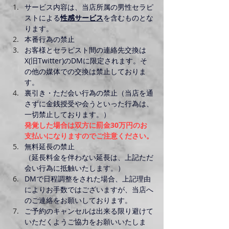
サービス内容は、当店所属の男性セラピ
ストによる
性感サービス
を含むものとな
ります。
本番行為の禁止
お客様とセラピスト間の連絡先交換は
X(旧Twitter)のDMに限定されます。そ
の他の媒体での交換は禁止しておりま
す。
裏引き・ただ会い行為の禁止（当店を通
さずに金銭授受や会うといった行為は、
一切禁止しております。）
発覚した場合は双方に罰金30万円のお
支払いになりますのでご注意ください。
無料延長の禁止
（延長料金を伴わない延長は、上記ただ
会い行為に抵触いたします。）
DMで日程調整をされた場合、上記理由
によりお手数ではございますが、当店へ
のご連絡をお願いしております。
ご予約のキャンセルは出来る限り避けて
いただくようご協力をお願いいたしま