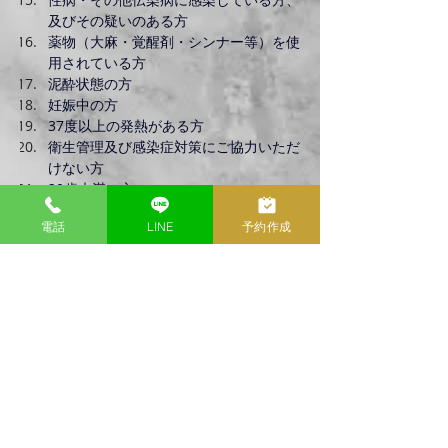
及びその疑いのある方
薬物（大麻・覚醒剤・シンナー等）を使
用されている方
泥酔状態の方
妊娠中の方
37度以上の発熱がある方
衛生管理及び感染症対策にご協力いただ
けない方
20歳未満の方
電話
LINE
予約作成
Previous
Next
LuX nagoya
TOP
​初めての方へ
​料金システム
​LuX MATCH AI