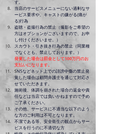
す。
当店のサービスメニューにない過剰なサ
ービス要求や、キャストの嫌がる(痛が
る)行為
盗聴・盗撮行為の禁止（撮影をご希望の
方はオプションがございますので、お申
し付けくださいませ。）
スカウト・引き抜き行為の禁止（同業種
でなくとも、禁止しております。）
発覚した場合は罰金として100万円のお
支払いになります。
S
NSなどネット上での誹謗中傷の禁止発
覚した場合は顧問弁護士を通じて対応さ
せていただきます。
施術後、体調を崩された場合の返金や責
任などは当店では負いかねますので予め
ご了承ください。
その他、サービスに不適当な以下のよう
な方のご利用は不可となります。
不潔である等、安全衛生の観点からサー
ビスを行うのに不適切な方
性病・その他伝染病に感染している方、