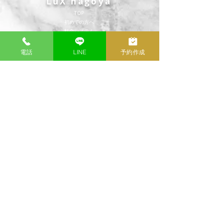
LuX nagoya
TOP
​初めての方へ
​料金システム
​LuX MATCH AI
THERAPIST
電話
LINE
予約作成
SCHEDULE
公式LINE
公式X(旧Twitter)
CONTENTS
POLICY
DIARY
​プライバシーポリシー
REVIEW
利用規約
HOTEL LIST
免責事項
Q＆A
Cookieポリシー
RESERVE
​アクセシビリティ
CONTACT
RECRUIT
無店舗型性風俗特殊営業届提出済
（愛知県公安委員会 第54202310075号）
営業時間：11:00〜翌4:00
当日予約受付：10:00〜24:00
TEL：080-2641-6032
(当日予約はLINE・お電話のみ受付）