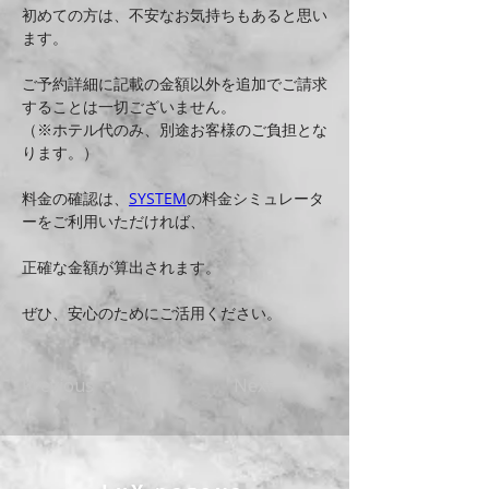
初めての方は、不安なお気持ちもあると思い
ます。
ご予約詳細に記載の金額以外を追加でご請求
することは一切ございません。
（※ホテル代のみ、別途お客様のご負担とな
ります。）
料金の確認は、
SYSTEM
の料金シミュレータ
ーをご利用いただければ、
正確な金額が算出されます。
ぜひ、安心のためにご活用ください。
Previous
Next