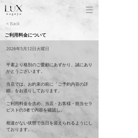
< Back
ご利用料金について
2026年5月12日火曜日
平素より格別のご愛顧にあずかり、誠にあり
がとうございます。
当店では、お約束の前に「ご予約内容の詳
細」をお送りしております。
ご利用料金を含め、当店・お客様・担当セラ
ピストの3者で内容を確認し、
相違がない状態で当日を迎えられるようにし
ております。