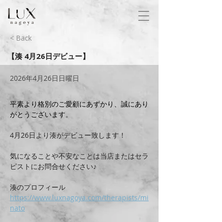
< Back
【湊 4月26日デビュー】
2026年4月26日日曜日
平素より格別のご愛顧にあずかり、誠にあり
がとうございます。
4月26日より湊がデビュー致します！
気になることや不安なことは当店またはセラ
ピストにお問合せください♪
湊のプロフィール
https://www.luxnagoya.com/therapists/mi
nato