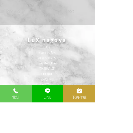
Previous
Next
LuX nagoya
TOP
​初めての方へ
​料金システム
​LuX MATCH AI
THERAPIST
SCHEDULE
公式LINE
公式X(旧Twitter)
CONTENTS
POLICY
電話
LINE
予約作成
DIARY
​プライバシーポリシー
REVIEW
利用規約
HOTEL LIST
免責事項
Q＆A
Cookieポリシー
RESERVE
​アクセシビリティ
CONTACT
RECRUIT