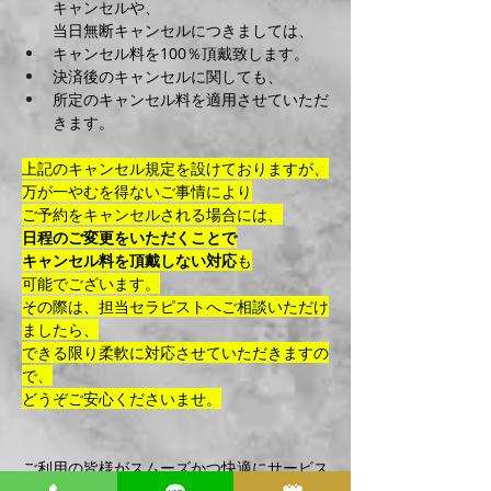
キャンセルや、
当日無断キャンセルにつきましては、
キャンセル料を100％頂戴致します。
決済後のキャンセルに関しても、
所定のキャンセル料を適用させていただ
きます。
上記のキャンセル規定を設けておりますが、
万が一やむを得ないご事情により
ご予約をキャンセルされる場合には、
日程のご変更をいただくことで
キャンセル料を頂戴しない対応
も
可能でございます。
その際は、担当セラピストへご相談いただけ
ましたら、
できる限り柔軟に対応させていただきますの
で、
どうぞご安心くださいませ。
ご利用の皆様がスムーズかつ快適にサービス
をご利用いただけますよう、