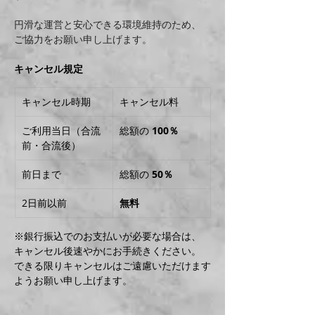
円滑な運営と安心できる環境維持のため、
ご協力をお願い申し上げます。
キャンセル規定
キャンセル時期
キャンセル料
ご利用当日（合流
総額の 
100％
前・合流後）
前日まで
総額の 
50％
2日前以前
無料
※銀行振込でのお支払いが必要な場合は、
キャンセル後速やかにお手続きください。
できる限りキャンセルはご遠慮いただけます
ようお願い申し上げます。