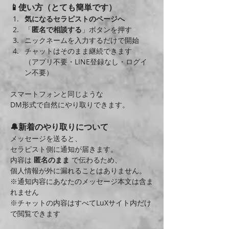
📱使い方（とても簡単です）
気になるセラピストのページへ
「
匿名で相談する
」ボタンを押す
ニックネームを入力するだけで開始
チャットはそのまま継続できます
（アプリ不要・LINE登録なし・ログイ
ン不要）
スマートフォンと同じような
DM形式で自然にやり取りできます。
🔔新着のやり取りについて
メッセージを送ると、
セラピスト側に通知が届きます。
内容は 
匿名のまま
 で伝わるため、
個人情報が外に漏れることはありません。
※通知内容にあなたのメッセージ本文は含ま
れません
※チャットの内容はすべてLuXサイト内だけ
で閲覧できます