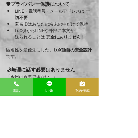
🛡️プライバシー保護について
LINE・電話番号・メールアドレスは 
一
切不要
匿名IDはあなたの端末の中だけで保持
LuX側からLINEや外部に本文が
送られることは 
完全にありません！
匿名性を最優先にした、
LuX独自の安全設計
です。
🌙無理に話す必要はありません
「今日は返事できない…」
「少し考えてからまた話したい」
そんな時も、あなたのペースのままで大丈夫
電話
LINE
予約作成
です。
チャットはいつでも再開できます。
✨最後に
LuXの匿名チャットは、
“話してみたいけど勇気が出ない”
 そんな瞬間に寄り添うための場所です。