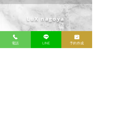
LuX nagoya
TOP
​初めての方へ
​料金システム
​LuX MATCH AI
電話
LINE
予約作成
THERAPIST
SCHEDULE
公式LINE
公式X(旧Twitter)
CONTENTS
POLICY
DIARY
​プライバシーポリシー
REVIEW
利用規約
HOTEL LIST
免責事項
Q＆A
Cookieポリシー
RESERVE
​アクセシビリティ
CONTACT
RECRUIT
無店舗型性風俗特殊営業届提出済
（愛知県公安委員会 第54202310075号）