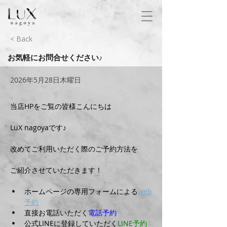
< Back
お気軽にお問合せください♪
2026年5月28日木曜日
当店HPをご覧の皆様こんにちは
LuX nagoyaです♪
改めてご利用いただく際のご予約方法を
ご紹介させていただきます！
ホームページの専用フォームによる
web
予約
直接お電話いただく
電話予約
公式LINEに登録していただく
LINE予約