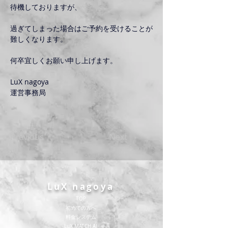
待機しておりますが、
過ぎてしまった場合はご予約を受けることが
難しくなります。
何卒宜しくお願い申し上げます。
LuX nagoya
運営事務局
Previous
Next
LuX nagoya
TOP
​初めての方へ
​料金システム
​LuX MATCH AI