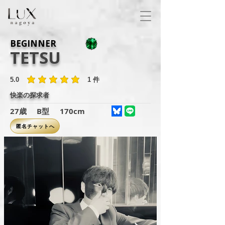
BEGINNER
TETSU
5.0
1
件
平均評価 5 /5, 全評価： 1 件, 件
快楽の探求者
27歳
B型
170cm
匿名チャットへ