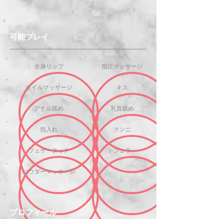
可能プレイ
全身リップ
指圧マッサージ
オイルマッサージ
キス
アナル舐め
乳首舐め
指入れ
クンニ
フェザータッチ
フェラ
パウダーマッサージ
プロフィール