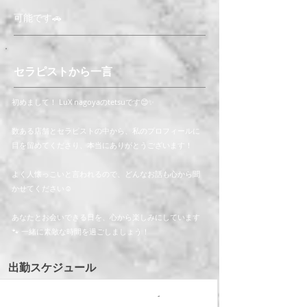
可能です🚗
セラピストから一言
初めまして！ LuX nagoyaのtetsuです😊✨
数ある店舗とセラピストの中から、私のプロフィールに
目を留めてくださり、本当にありがとうございます！
よく人懐っこいと言われるので、どんなお話も心から聞
かせてください☺️
あなたとお会いできる日を、心から楽しみにしています
🐾 一緒に素敵な時間を過ごしましょう！
​出勤スケジュール
nodata
-