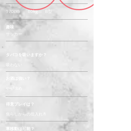
170cm
60kg
B型
趣味
サッカー
タバコを吸いますか？
吸わない
お酒は強い？
やや強め
得意プレイは？
焦らしからの指入れ🤞
車移動は可能？