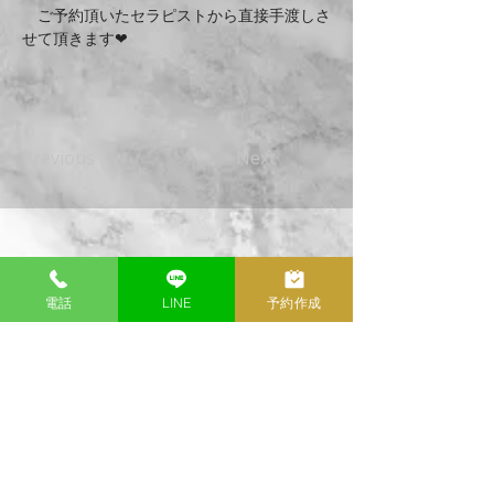
　ご予約頂いたセラピストから直接手渡しさ
せて頂きます❤
Previous
Next
LuX nagoya
TOP
電話
LINE
予約作成
​初めての方へ
​料金システム
​LuX MATCH AI
THERAPIST
SCHEDULE
公式LINE
公式X(旧Twitter)
CONTENTS
POLICY
DIARY
​プライバシーポリシー