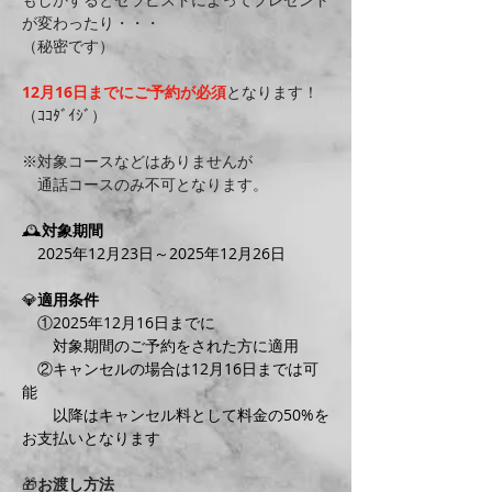
が変わったり・・・
（秘密です）
12月16日までにご予約が必須
となります！
（ｺｺﾀﾞｲｼﾞ）
※対象コースなどはありませんが
　通話コースのみ不可となります。
🕰️
対象期間
　2025年12月23日～2025年12月26日
💎
適用条件
　①2025年12月16日までに
　　対象期間のご予約をされた方に適用
　②キャンセルの場合は12月16日までは可
能
　　以降はキャンセル料として料金の50%を
お支払いとなります
🎁
お渡し方法