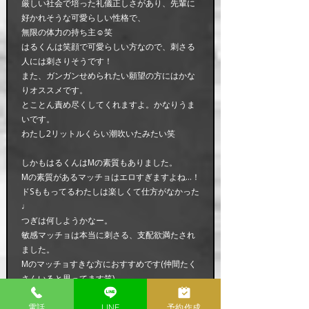
厳しい社会で培った礼儀正しさがあり、先輩に
好かれそうな可愛らしい性格で、
無限の体力の持ち主☺︎笑
はるくんは笑顔で可愛らしい方なので、刺さる
人には刺さりそうです！
また、ガンガンせめられたい願望の方にはかな
りオススメです。
とことん責め尽くしてくれますよ。かなりうま
いです。
わたし2リットルくらい潮吹いたみたい笑
しかもはるくんはMの素質もありました。
Mの素質があるマッチョはエロすぎますよね…！
ドSももってるわたしは楽しくて仕方がなかった
♩
つぎは何しようかなー。
敏感マッチョは本当に刺さる、支配欲満たされ
ました。
Mのマッチョすきな方におすすめです(仲間たく
さんいると思ってます笑)
電話
LINE
予約作成