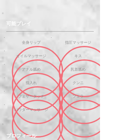
可能プレイ
全身リップ
指圧マッサージ
オイルマッサージ
キス
アナル舐め
乳首舐め
指入れ
クンニ
フェザータッチ
フェラ
パウダーマッサージ
プロフィール