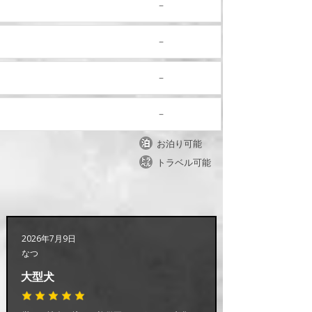
8/10 (月)
－
8/11 (火)
－
8/12 (水)
－
8/13 (木)
－
​お泊り可能
​トラベル可能
2026年7月9日
なつ
大型犬
平均評価 5 /5