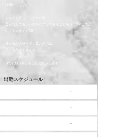
話聞いてほしい！
なんでも言ってください😊
こんなんでもいいのかな？って困ることあればDMして頂
いて大丈夫です🙆‍♂️
食べるの大好きで元気と体力は
誰にも負けません☺️
ぜひHARUをよろしくお願いします！
​出勤スケジュール
8/7 (金)
－
8/8 (土)
－
8/9 (日)
－