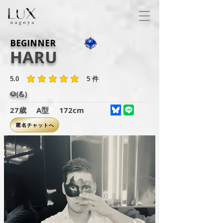
BEGINNER
HARU
5.0
5
件
平均評価 5 /5, 全評価： 5 件, 件
🐶(💪)
27歳
A型
172cm
匿名チャットへ