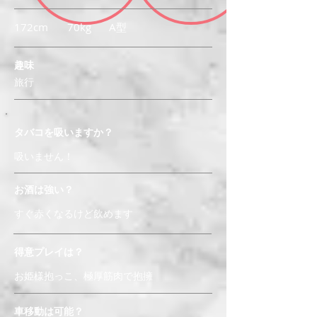
172cm
70kg
A型
趣味
旅行
タバコを吸いますか？
吸いません！
お酒は強い？
すぐ赤くなるけど飲めます
得意プレイは？
お姫様抱っこ、極厚筋肉で抱擁
車移動は可能？