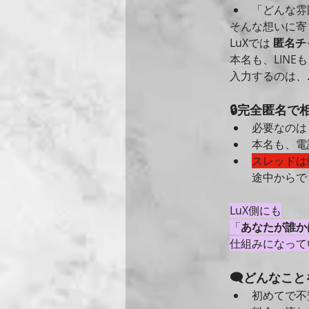
「どんな雰
そんな想いに寄
LuXでは 
匿名チ
本名も、LIN
入力するのは、
🔒完全匿名で
必要なのは
本名も、電
スレッドは
途中からで
LuX側にも
「
あなたが誰か
仕組みになって
🗨どんなこ
初めてで不