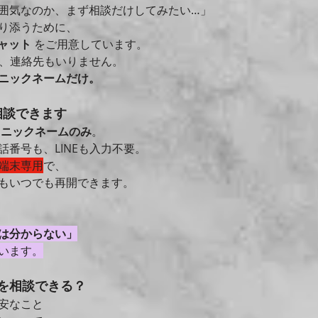
囲気なのか、まず相談だけしてみたい…」
り添うために、
ャット
 をご用意しています。
Eも、連絡先もいりません。
ニックネームだけ。
相談できます
 
ニックネームのみ
。
話番号も、LINEも入力不要。
端末専用
で、
もいつでも再開できます。
は分からない」
います。
とを相談できる？
安なこと