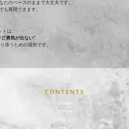
なたのペースのままで大丈夫です。
でも再開できます。
ットは、
けど勇気が出ない”
寄り添うための場所です。
CONTENTS
DIARY
REVIEW
HOTEL LIST
Q＆A