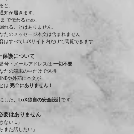
ると、
通知が届きます。
まま
 で伝わるため、
漏れることはありません。
なたのメッセージ本文は含まれません
容はすべてLuXサイト内だけで閲覧できます
シー保護について
話番号・メールアドレスは 
一切不要
あなたの端末の中だけで保持
LINEや外部に本文が
とは 
完全にありません！
にした、
LuX独自の安全設計
です。
す必要はありません
きない…」
らまた話したい」