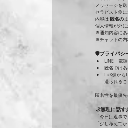
メッセージを送
セラピスト側に
内容は 
匿名の
個人情報が外に
※通知内容にあ
※チャットの内
🛡️プライバ
LINE・電
匿名IDは
LuX側から
送られるこ
匿名性を最優先
🌙無理に話
「今日は返事で
「少し考えてか