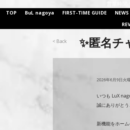
営業時間 11
TOP
BuL nagoya
FIRST-TIME GUIDE
NEWS
RE
✨匿名チ
< Back
2026年6月9日火
いつも LuX n
誠にありがとう
新機能をホーム