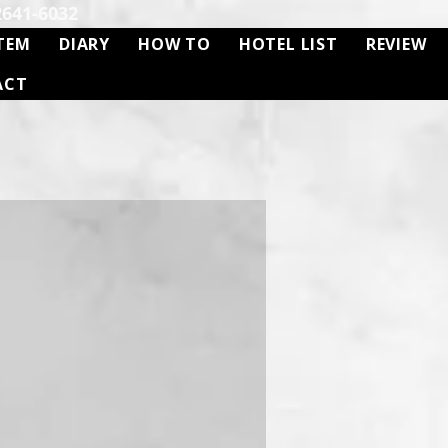
41-6032
TEM
DIARY
HOW TO
HOTEL LIST
REVIEW
ACT