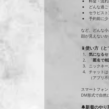
料金・流れ
どんな過ご
セラピスト
予約前に少
など、どんな小
顔が見えないか
📱使い方（
気になるセ
「
匿名で相
ニックネー
チャットは
（アプリ不
スマートフォン
DM形式で自然
🔔新着のや