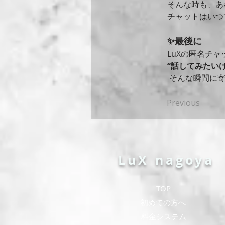
そんな時も、あ
チャットはいつ
✨最後に
LuXの匿名チャ
“話してみたい
 そんな瞬間に
Previous
LuX nagoya
TOP
​初めての方へ
​料金システム