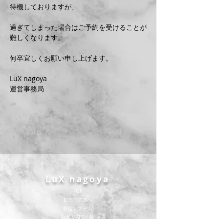
待機しておりますが、
過ぎてしまった場合はご予約を受けることが
難しくなります。
何卒宜しくお願い申し上げます。
LuX nagoya
運営事務局
Previous
Next
LuX nagoya
TOP
​初めての方へ
​料金システム
​LuX MATCH AI