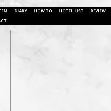
41-6032
TEM
DIARY
HOW TO
HOTEL LIST
REVIEW
ACT