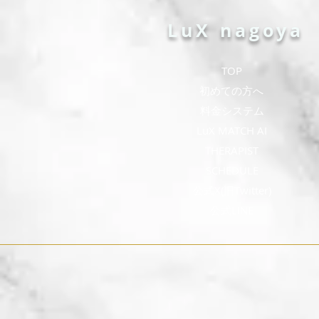
LuX nagoya
TOP
​初めての方へ
​料金システム
​LuX MATCH AI
THERAPIST
SCHEDULE
公式X(旧Twitter)
公式LINE