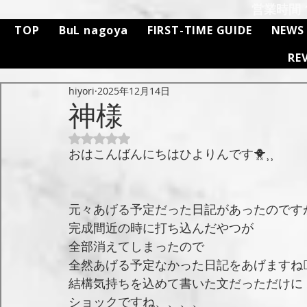
営業時間 11
TOP
BuL nagoya
FIRST-TIME GUIDE
NEWS
RE
hiyori
2025年12月14日
神様
5つ星のうちNaNと評価されています。
おはこんばんにちはひよりんです🐥⸒⸒
元々あげる予定だった日記があったのです
完成間近の時に打ち込んだやつが
全部消えてしまったので
全然あげる予定なかった日記をあげますね🤦‍
結構気持ちを込めて書いた文だっただけに
ショックですね、、、、