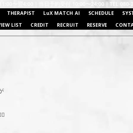
:00〜翌4:00｜当日予約受付 10:00〜24:00｜TEL 080-26
THERAPIST
LuX MATCH AI
SCHEDULE
SYS
VIEW LIST
CREDIT
RECRUIT
RESERVE
CONT
が
♀️